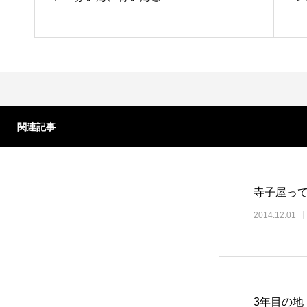
関連記事
寺子屋っ
2014.12.01
3年目の地