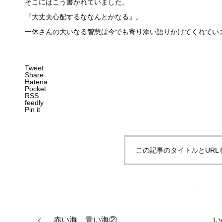
そこにはこう書かれていました。
『大丈夫心配するななんとかなる』。
一休さんの大いなる智慧は今でも寄り添い語りかけてくれてい
Tweet
Share
Hatena
Pocket
RSS
feedly
Pin it
この記事のタイトルとURL
赤い海、青い海②
い