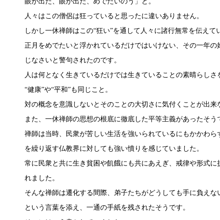
眼が出た、眼が出た、めでたいのう」と。
人々はこの僧侶は狂っていると思ったに違いありません。
しかし一休禅師はこの“狂い”を通して人々に諸行無常を伝えて
正月をめでたいと浮かれているだけではいけない、その一年の始
じなさいと警句されたのです。
人は何となく生きているだけでは生きていることの素晴らしさ
“健康”や“平和”も同じこと。
対の概念を意識しないとそのことの大切さに気付くことが出来
また、一休禅師の思想の根底に徹底した平等主義があったそう
禅師は当時、民衆が苦しい生活を強いられているにもかかわら
を繰り返す仏教界に対しても強い憤りを感じていました。
常に民衆と共に生き貧困や飢餓にも共にあえぎ、戒律や形式に
れました。
そんな禅師は遷化する間際、弟子たちがどうしても手に負えな
という言葉を添え、一通の手紙を残されたそうです。