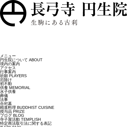
メニュー
円生院について
ABOUT
境内の案内
アクセス
行事案内
祈願
PLAYERS
厄除け
初不動
供養
MEMORIAL
水子供養
葬儀
法事
合祀墓
精進料理
BUDDHIST CUISINE
授与品
PRIZE
ブログ
BLOG
寺子屋活動
TEMPLISH
特定商法取引法に関する表記