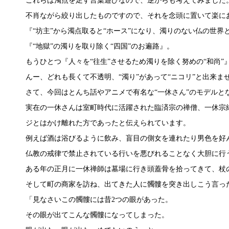
これらは濁点を足す言葉遊びなので、逆からも考えてみました
不肖ながら絞り出したものですので、それを念頭に置いて楽に
『“坊主”から濁点取ると“ホース”になり、濁りのない仏の世
『“地獄”の濁りを取り除く“四国”のお遍路』。
もうひとつ『人々を“往生”させるため濁りを除く努めの“和尚”
んー、どれも長くて不透明、“濁り”があって“ニコリ”と出来ませ
さて、今回はとんち話やアニメで有名な“一休さん”のモデルと
実在の一休さんは室町時代に活躍された臨済宗の禅僧、一休宗
ジとはかけ離れた方であったと伝えられています。
例えば酒は浴びるように飲み、盲目の側女を連れたり男色を好
仏教の戒律で禁止されている行いを悪びれることなく大胆に行
ある年の正月に一休禅師は墓場に行き頭蓋骨を拾ってきて、杖
そして町の商家を訪ね、出てきた人に髑髏を突き出しこう言っ
「見なさいこの髑髏には昔2つの眼があった。
その眼が出てこんな髑髏になってしまった。