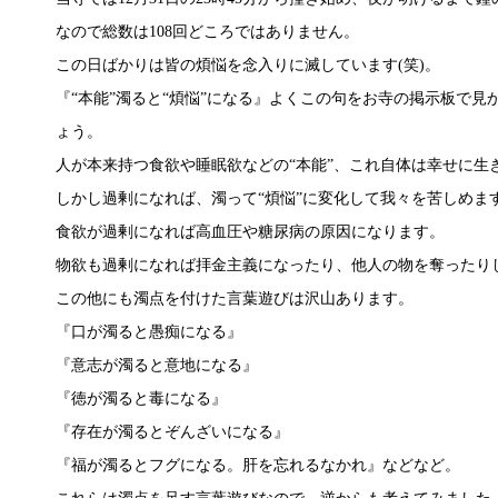
なので総数は108回どころではありません。
この日ばかりは皆の煩悩を念入りに滅しています(笑)。
『“本能”濁ると“煩悩”になる』よくこの句をお寺の掲示板で
ょう。
人が本来持つ食欲や睡眠欲などの“本能”、これ自体は幸せに生
しかし過剰になれば、濁って“煩悩”に変化して我々を苦しめま
食欲が過剰になれば高血圧や糖尿病の原因になります。
物欲も過剰になれば拝金主義になったり、他人の物を奪ったり
この他にも濁点を付けた言葉遊びは沢山あります。
『口が濁ると愚痴になる』
『意志が濁ると意地になる』
『徳が濁ると毒になる』
『存在が濁るとぞんざいになる』
『福が濁るとフグになる。肝を忘れるなかれ』などなど。