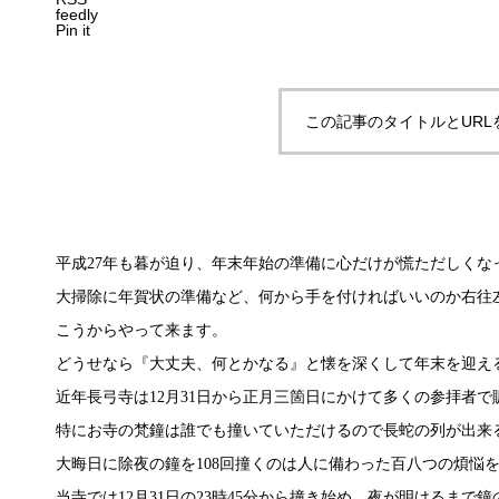
feedly
Pin it
この記事のタイトルとURL
平成27年も暮が迫り、年末年始の準備に心だけが慌ただしくな
大掃除に年賀状の準備など、何から手を付ければいいのか右往
こうからやって来ます。
どうせなら『大丈夫、何とかなる』と懐を深くして年末を迎え
近年長弓寺は12月31日から正月三箇日にかけて多くの参拝者
特にお寺の梵鐘は誰でも撞いていただけるので長蛇の列が出来
大晦日に除夜の鐘を108回撞くのは人に備わった百八つの煩悩
当寺では12月31日の23時45分から撞き始め、夜が明けるまで