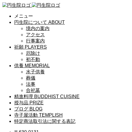
メニュー
円生院について
ABOUT
境内の案内
アクセス
行事案内
祈願
PLAYERS
厄除け
初不動
供養
MEMORIAL
水子供養
葬儀
法事
合祀墓
精進料理
BUDDHIST CUISINE
授与品
PRIZE
ブログ
BLOG
寺子屋活動
TEMPLISH
特定商法取引法に関する表記