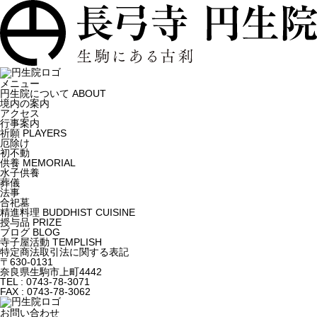
メニュー
円生院について
ABOUT
境内の案内
アクセス
行事案内
祈願
PLAYERS
厄除け
初不動
供養
MEMORIAL
水子供養
葬儀
法事
合祀墓
精進料理
BUDDHIST CUISINE
授与品
PRIZE
ブログ
BLOG
寺子屋活動
TEMPLISH
特定商法取引法に関する表記
〒630-0131
奈良県生駒市上町4442
TEL : 0743-78-3071
FAX : 0743-78-3062
お問い合わせ