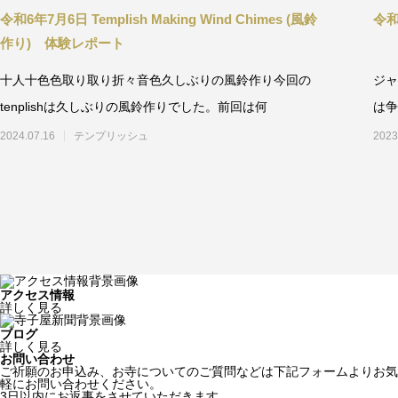
令和6年7月6日 Templish Making Wind Chimes (風鈴
令和
作り) 体験レポート
十人十色色取り取り折々音色久しぶりの風鈴作り今回の
ジャ
tenplishは久しぶりの風鈴作りでした。前回は何
は争
2024.07.16
テンプリッシュ
2023
アクセス情報
詳しく見る
ブログ
詳しく見る
お問い合わせ
ご祈願のお申込み、お寺についてのご質問などは下記フォームよりお気
軽にお問い合わせください。
3日以内にお返事をさせていただきます。