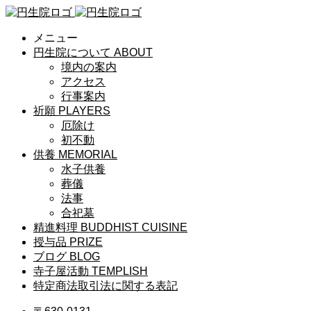
メニュー
円生院について
ABOUT
境内の案内
アクセス
行事案内
祈願
PLAYERS
厄除け
初不動
供養
MEMORIAL
水子供養
葬儀
法事
合祀墓
精進料理
BUDDHIST CUISINE
授与品
PRIZE
ブログ
BLOG
寺子屋活動
TEMPLISH
特定商法取引法に関する表記