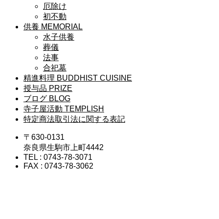
厄除け
初不動
供養
MEMORIAL
水子供養
葬儀
法事
合祀墓
精進料理
BUDDHIST CUISINE
授与品
PRIZE
ブログ
BLOG
寺子屋活動
TEMPLISH
特定商法取引法に関する表記
〒630-0131
奈良県生駒市上町4442
TEL : 0743-78-3071
FAX : 0743-78-3062