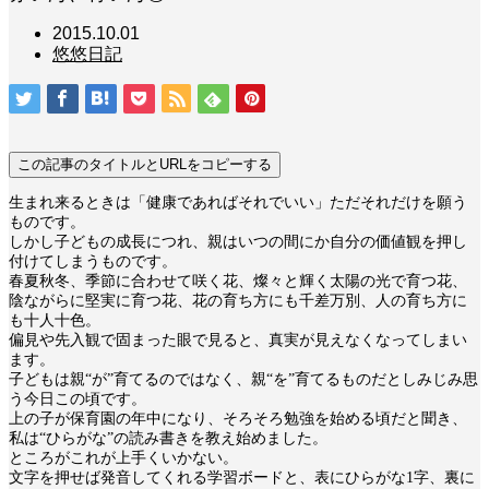
2015.10.01
悠悠日記
この記事のタイトルとURLをコピーする
生まれ来るときは「健康であればそれでいい」ただそれだけを願う
ものです。
しかし子どもの成長につれ、親はいつの間にか自分の価値観を押し
付けてしまうものです。
春夏秋冬、季節に合わせて咲く花、燦々と輝く太陽の光で育つ花、
陰ながらに堅実に育つ花、花の育ち方にも千差万別、人の育ち方に
も十人十色。
偏見や先入観で固まった眼で見ると、真実が見えなくなってしまい
ます。
子どもは親“が”育てるのではなく、親“を”育てるものだとしみじみ思
う今日この頃です。
上の子が保育園の年中になり、そろそろ勉強を始める頃だと聞き、
私は“ひらがな”の読み書きを教え始めました。
ところがこれが上手くいかない。
文字を押せば発音してくれる学習ボードと、表にひらがな1字、裏に