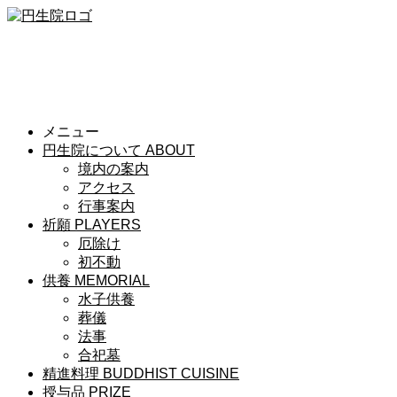
メニュー
円生院について
ABOUT
境内の案内
アクセス
行事案内
祈願
PLAYERS
厄除け
初不動
供養
MEMORIAL
水子供養
葬儀
法事
合祀墓
精進料理
BUDDHIST CUISINE
授与品
PRIZE