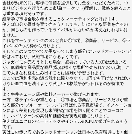
会社が効果的にお客様に価値を提供してお金をいただくために、つ
まりビジネスを行うために市場(マーケット)理解し、戦略を練ること
は重要事項だそうです。
経済学で市場全般を考えることをマーケティングと呼びます。
例えば自分が野菜を育て売ろうとしても、誰にどんな野菜を売るの
か、同じものを作っているライバルがいないのか考えなければいけ
ません。
これをマーケティングの３Cと言い①市場、②商品、サービス、③ラ
イバルの3つの枠から成ります。
そしてこの３つすべてが重なってしまう部分は“レッドオーシャン”と
呼ばれており、激戦市場になるようです。
ジャガイモを売ろうとした場合、必要としている人(①)は沢山いる
が、低価格で高品質な商品(②)は様々な場所で売られており(③)、こ
こで大きな利益を生み出すことは困難が予想されます。
ここでは薄利多売の過当競争に陥りやすく、1円でも下げなければい
けない血で血を洗うような激しい価格競争が行われるのが特徴で
す。
よく牛丼チェーン店や飲料メーカーが挙げられます。
一方、③ライバルが重ならず、①市場と②商品、サービスだけが重
なる部分は“ブルーオーシャン”と呼ばれる不戦市場で、イノベーショ
ンにより差別化を実現し未開拓な市場を切り開くことでローコス
ト、ハイリターンの高付加価値化が実現可能になります。
例えばユニクロのヒートテックやインテルのCPUが挙げられるそう
です。
実はこの赤い海であるレッドオーシャンは日本の教育環境によく似