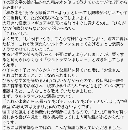
その頭文字の絵が描かれた積み木を使って教えていますが“た行”から
進みません。
「積み木を“あ”から順番に並べよう」といっても興味が出ないのかす
ぐに挫折して、ただの積み木なってしまいます。
大好きな怪獣フィギュアや恐竜の名前はすぐに覚えるのに、“ひらが
な”が何故分からないのかが分からない。
「これが“し”。
よく見て、“し”っぽいやろ」こんな有様になってしまい、途方に暮れ
た私は「これが出来たらウルトラマンを買ってあげる」とご褒美を
チラつかせてしまいました。
すると満面の笑みを浮かべ、必死に覚えようとしましたが、暫くす
ると耐えられなくなり「ウルトラマンほしい～」と泣き出してしま
う始末。
べそをかく子とべそをかきそうな旦那を見ていた妻に「お父さん、
それは辞めよ」と、たしなめられました。
ひらがな学習を諦めるわけにはいかなかったので、後日私は一般企
業の営業部で活躍され、現在小学生の2人の子どもを持つ“パパ友”に
相談すると、こんなことを教えていただきました。
まず、ウルトラマンのご褒美について。
「これが出来たら○○買ってあげる、○○してあげる」というような“報
酬型”の教え方はあまりお勧めできないようです。
理由は勉強をする動機付けが報酬によるもので、“まなび”自体が持つ
楽しさや喜びを見出す種を摘み取ってしまう可能性があるからだそ
うです。
さらには営業部ならではの、こんな持論も教えていただきました。