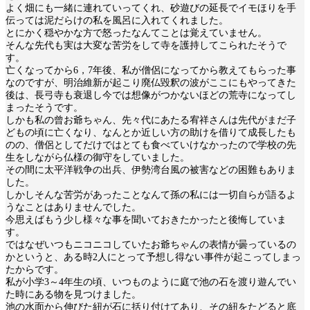
よく畑にも一緒に連れていってくれ、砂遊びの延長でイモほりを手
伝っては泥だらけの私を風呂に入れてくれました。
とにかく穏やかな方で怒ったなんてことは覚えていません。
そんな先代も実は大変な苦労をして寺を護持してこられたそうで
す。
亡くなってから6，7年後、私が僧侶になってから教えてもらった事
なのですが、明治維新が起こり廃仏毀釈の波がここにもやってきた
後は、長弓寺も衰退し今では想像がつかないほどの荒寺になってし
まったそうです。
しかも私の曾お爺ちゃん、先々代にあたる宥祥さんは先代がまだ子
どもの頃に亡くなり、なんとか近しい方の助けを借りて成長したも
のの、僧侶としてだけではとても食べていけなかったので学校の先
生をしながら仏様の御守をしていました。
その間に太平洋戦争の出兵、伊勢湾台風の被害などの困難もありま
した。
しかしそんな苦労があったことなんて孫の私には一切自らが語るよ
うなことはありませんでした。
今思えばもう少し様々な事を聞いておきたかったと後悔していま
す。
ではなぜいつもニコニコしていたお爺ちゃんの表情が曇っているの
かというと、ある時2人にとって予想し得ない事件が起こってしまっ
たからです。
私が小学3～4年生の頃、いつものように庭で池の石を渡り遊んでい
た時にある物を見つけました。
池の水面から伸びた紐が石に括り付けてあり、その紐をたどると底