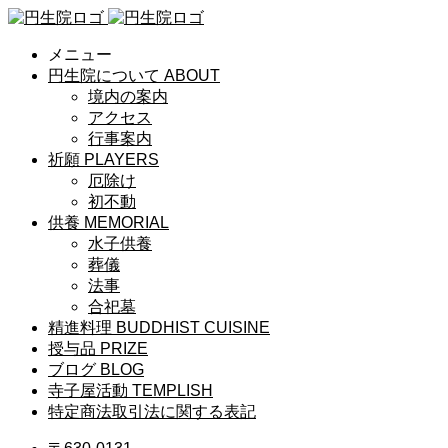
メニュー
円生院について
ABOUT
境内の案内
アクセス
行事案内
祈願
PLAYERS
厄除け
初不動
供養
MEMORIAL
水子供養
葬儀
法事
合祀墓
精進料理
BUDDHIST CUISINE
授与品
PRIZE
ブログ
BLOG
寺子屋活動
TEMPLISH
特定商法取引法に関する表記