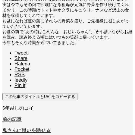
実は今でもその畑で92歳になる祖母が元気に野菜を作り続けてくれ
ており、この時期はトマトやオクラにキュウリ、ナスなど沢山の食
材を収穫してくれています。
お盆になれば蓮の葉にそれらの野菜を盛り、ご先祖様に召しあがっ
ていただいています。
お墓の前で“あの時はごめんな、おじいちゃん”、そう思いながらお経
を読み、読み終える頃にはいつもの笑顔に戻っています。
今年もそんな時期が近づいてきました。
Tweet
Share
Hatena
Pocket
RSS
feedly
Pin it
この記事のタイトルとURLをコピーする
5年越しのコイ
前の記事
鬼さんに思いを馳せる