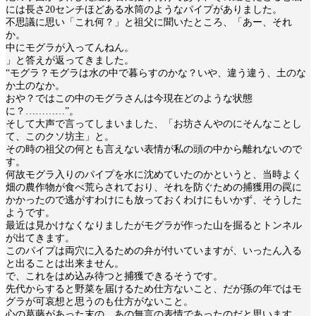
には長さ20センチほどある水筒のようなパイプがありました。
不思議に思い「これ何？」と祖父に聞いたところ、「あー、それ
か。
中にモグラが入ってんねん。
」と答えが返ってきました。
“モグラ？モグラは水の中で暮らすのかな？いや、違う違う、土のな
か土のなか。
おや？ではこの中のモグラさんは今現在どのような状態
に？…………”。
そして大声で言ってしまいました、「お坊さんやのにそんなことし
て、このクソ坊主」と。
その時の祖父の何とも言えない表情が私の頭の中から離れないので
す。
何故モグラ入りのパイプを水に沈めていたのかというと、当時よく
畑の農作物が食べ荒らされており、それを防ぐための捕獲用の罠に
かかったので逃がすわけにも放っておくわけにもいかず、そうした
ようです。
最近は見かけなくなりましたがモグラが作った山を掘るとトンネル
が出てきます。
このパイプは両穴に入るための弁が付いていますが、いったん入る
と出ることは出来ません。
で、これをはめ込み待つと捕獲できるそうです。
先代からすると野菜を届けるため仕方ないこと、だが孫の年ではモ
グラが可哀想と思うのも仕方がないこと。
心の葛藤があった末の、あの無言の表情であったのだと思います。