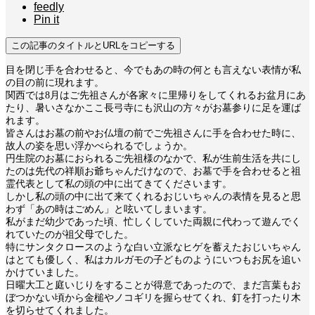
feedly
Pin it
この記事のタイトルとURLをコピーする
目を閉じ手を合わせると、今でもあの時の何とも言えない表情が私
の目の前に現れます。
関西では8月はご先祖さんが各家々に里帰りをしてくれるお盆月にあ
たり、暑いさなかここ長弓寺にも沢山の方々がお墓参りに足を運ば
れます。
皆さんはお墓の前やお仏壇の前でご先祖さんに手を合わせた時に、
故人の姿を思い浮かべられるでしょうか。
円生院のお墓におられるご先祖様のなかで、私が生前生活を共にし
たのは先代の祥順お爺ちゃんだけなので、お墓で手を合わせると祖
霊代表として私の頭の中に出てきてくださいます。
しかし私の頭の中に出て来てくれるおじいちゃんの表情を見ると思
わず「あの時はごめん」と呟いてしまいます。
私がまだ幼少であった頃、忙しくしていた両親に代わって遊んでく
れていたのが祖父母でした。
特にサンタクロースのような白い立派なヒゲを蓄えたおじいちゃん
はとても優しく、私はカルガモの子どものようにいつもお尻を追い
かけていました。
日曜大工と庭いじりをすることが得意であったので、まだ言葉もお
ぼつかない頃から金槌やノコギリを握らせてくれ、釘を打ったり木
を切らせてくれました。