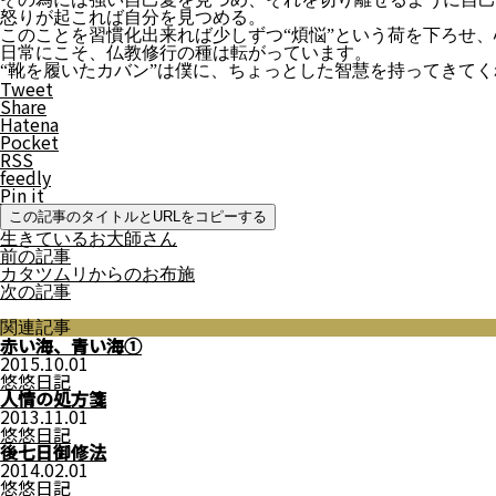
怒りが起これば自分を見つめる。
このことを習慣化出来れば少しずつ“煩悩”という荷を下ろせ
日常にこそ、仏教修行の種は転がっています。
“靴を履いたカバン”は僕に、ちょっとした智慧を持ってきて
Tweet
Share
Hatena
Pocket
RSS
feedly
Pin it
この記事のタイトルとURLをコピーする
生きているお大師さん
前の記事
カタツムリからのお布施
次の記事
関連記事
赤い海、青い海①
2015.10.01
悠悠日記
人情の処方箋
2013.11.01
悠悠日記
後七日御修法
2014.02.01
悠悠日記