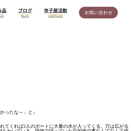
与品
ブログ
寺子屋活動
お問い合わせ
IZE
BLOG
TEMPLISH
良かったな～」と』
れてくれば2人のボートに大量の水が入ってくる。穴は広がる
びをかいている。陸地で語っていた目的地の事なんてなんて何