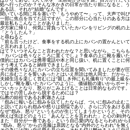
処へ行ったのか？そんな水かきの日常が当たり前になると、う
ある話、それが“結婚”なんです』
聞いている間に耳を塞いで「もうやめて〜」って、大声で叫び
一部に焦点を当てた話ですが、この部分に心当たりのある方は
最近私もこんなことがありました。
夕方家に帰り、何気に背負っていたカバンをリビングの机の上
「とうしたん？」
と尋ねると
「前も言ったけど、食事をする机の上にカバンの置かんといて
と言われました。
はて？いつそんなこと言われたかな？と思いながら、こちらも
「カバンは色々なところに置くでしょ？食卓の上に靴を履い
僕的にはカバンは携帯電話や本と同じ扱い、机に置くことに何
そう考えてみると納得できました。
その後色々な人にカバンの立ち位置を聞いてみましたが妻が圧
共に歩むことを誓いあったとはいえ所詮は他人同士、だからこ
夫婦生活を楽しく営むには“親しき仲にも礼儀有り”の最上級
しかし“靴を履いたカバン”のように、価値観の違いからボー
ついカッとなり、怒りがこみ上げることは日常的なものです。
ではその苦しみから脱するためには？
仏教の始祖であるお釈迦さんは
「怨みに報いるに怨みを以てしたならば、ついに怨みの止むこ
と説いておられ怨みや怒りは煩悩であり、さらに穴をあける原
なぜ“怨み、怒り”というものが生じてしまうかというと、その
例えば先ほどのように「あんなことを言われた」と心の刺(外
また「自分が一番である」という自己愛(内なるとらわれ)か
“怨み、怒り”からの克服は原因となる“内外のとらわれ”を無
その為には強い自己愛を見つめ、それを切り離せるように自己