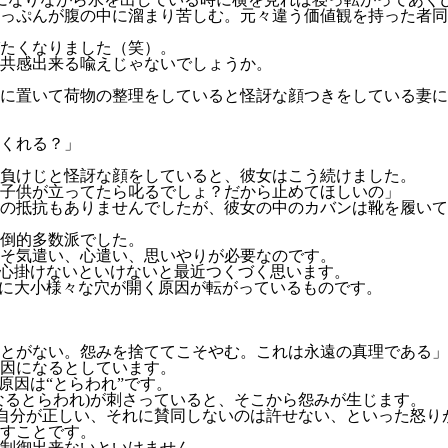
っぷんが腹の中に溜まり苦しむ。元々違う価値観を持った者同
たくなりました（笑）。
共感出来る喩えじゃないでしょうか。
に置いて荷物の整理をしていると怪訝な顔つきをしている妻に
くれる？」
負けじと怪訝な顔をしていると、彼女はこう続けました。
た子供が立ってたら叱るでしょ？だから止めてほしいの」
の抵抗もありませんでしたが、彼女の中のカバンは靴を履いて
倒的多数派でした。
そ気遣い、心遣い、思いやりが必要なのです。
を心掛けないといけないと最近つくづく思います。
トに大小様々な穴が開く原因が転がっているものです。
とがない。怨みを捨ててこそやむ。これは永遠の真理である」
因になるとしています。
原因は“とらわれ”です。
なるとらわれ)が刺さっていると、そこから怨みが生じます。
ら自分が正しい、それに賛同しないのは許せない、といった怒り
くすことです。
制御出来ないといけません。