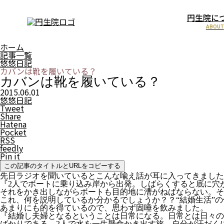
円生院に
ABOUT
ホーム
記事一覧
悠悠日記
カバンは靴を履いている？
カバンは靴を履いている？
2015.06.01
悠悠日記
Tweet
Share
Hatena
Pocket
RSS
feedly
Pin it
この記事のタイトルとURLをコピーする
先日ラジオを聞いているとこんな喩え話が耳に入ってきました
『2人でボートに乗り込み岸から出発。しばらくすると底に穴
それをかき出しながらボートも目的地に漕がねばならない。
これ、何を説明しているか分かるでしょうか？？“結婚生活”
あまりにも的を得ているので、思わず固唾を飲みました。
『結婚し夫婦となるということは日常になる。日常とは日々の
ばかりである。2人で水を一生懸命かき出す旅。自分が汗だく