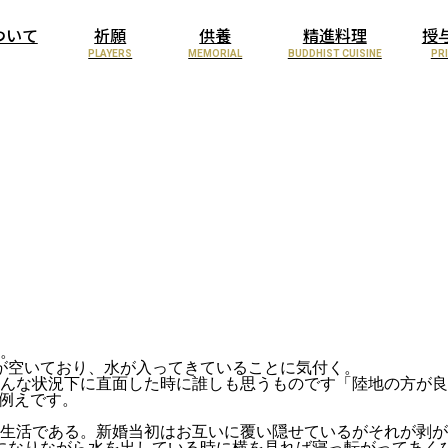
ついて
祈願
供養
精進料理
授
PLAYERS
MEMORIAL
BUDDHIST CUISINE
PR
。
が空いており、水が入ってきていることに気付く。
そんな状況下に直面した時に誰しも思うものです「陸地の方が
の例えです。
生活である。新婚当初はお互いに覆い隠せているがそれが剥が
になりながら水を出している時に横を見れば寝っ転がってあく