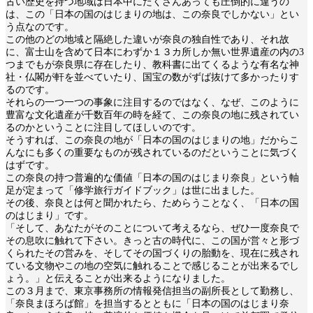
古い歴史を持つ地域は日本中にたくさんあっても圧倒的に違うの
は、この「日本の国のはじまりの地は、この奈良でしかない」とい
う点なのです。
この他のどの地域と隔絶した違いが奈良の独自性であり、それ故
に、富士山を含めて日本にわずか１３カ所しか無い世界遺産の内の3
つまでもが奈良県に存在したり、教科書に出てくるような有名な神
社・仏閣が軒を並べていたり、国宝の数がずば抜けて多かったりす
るのです。
それらの一つ一つの事象に注目するのではなく、なぜ、このように
豊富な文化遺産が千数百年の時を経て、この奈良の地に残されてい
るのかということに注目してほしいのです。
そうすれば、この奈良の地が「日本の国のはじまりの地」だからこ
んなにも多くの重要なものが残されているのだということに気づく
はずです。
この奈良の持つ普遍的な価値「日本の国のはじまり奈良」という軸
足が定まって「修学旅行ガイドブック」は世に出ました。
その後、奈良とは何と聞かれたら、ためらうことなく、「日本の国
のはじまり」です。
「そして、あなたがそのことについて考えるなら、ぜひ一度奈良で
その息吹に触れて下さい。きっと古の時代に、この国が営々と形づ
くられたその営みを、そしてその国づくりの胎動を、現在に残され
ている文物やこの地の空気に触れることで感じることが出来るでし
ょう。」と伝えることが出来るようになりました。
この３月まで、東京事務所の情報発信担当の副所長として勤務し、
「奈良まほろば館」を担当するとともに「日本の国のはじまり奈