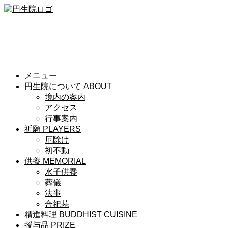
メニュー
円生院について
ABOUT
境内の案内
アクセス
行事案内
祈願
PLAYERS
厄除け
初不動
供養
MEMORIAL
水子供養
葬儀
法事
合祀墓
精進料理
BUDDHIST CUISINE
授与品
PRIZE