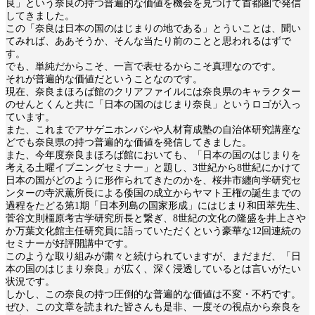
良」という奈良の持つ普遍的な価値を機会を見つけて首都圏で発信
してきました。
この「奈良は日本の国のはじまりの地である」とういことは、聞い
てみれば、ああそうか、そんな当たり前のことと思われるはずで
す。
でも、単純だからこそ、一言で表せるからこそ真理なのです。
それが普遍的な価値だということなのです。
現在、奈良まほろば館のクリアファイルには奈良県のキャラクター
のせんとくんと共に「日本の国のはじまり奈良」というロゴが入っ
ています。
また、これまでアサゲニホンバシや人材育成塾の自治体研究講座な
どでも奈良県の持つ普遍的な価値を発信してきました。
また、今年度奈良まほろば館においても、「日本の国のはじまりを
考える土曜イブニングセミナー」と題し、3世紀から8世紀にかけて
日本の国がどのように形作られてきたのかを、桜井市纏向学研究セ
ンターの寺沢薫所長による倭国の成立からヤマト王権の誕生までの
過程をたどる第1期「日本列島の国家形成」にはじまり和田萃先生、
菅谷文則橿原考古学研究所長と繋ぎ、8世紀の文化の隆盛を井上さや
か万葉文化館主任研究員に語っていただくという豪華な12回連続の
セミナーが好評開講中です。
このような取り組みが粛々と続けられていますが、まだまだ、「日
本の国のはじまり奈良」が広く、深く浸透しているとは言いがたい
状況です。
しかし、この奈良の持つ圧倒的な普遍的な価値は不変・不朽です。
ぜひ、この文章を読まれた皆さんも是非、一度その視点から奈良を