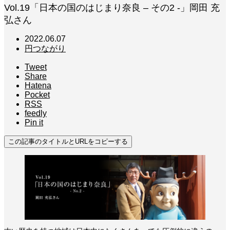
Vol.19「日本の国のはじまり奈良 – その2 -」岡田 充
弘さん
2022.06.07
円つながり
Tweet
Share
Hatena
Pocket
RSS
feedly
Pin it
この記事のタイトルとURLをコピーする