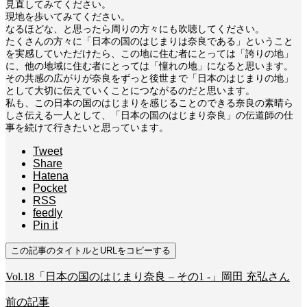
見直してみてください。
現地を歩いてみてください。
なるほどな、と思ったら周りの方々にも吹聴してください。
たくさんの方々に「日本の国のはじまりは奈良である」ということ
を実感していただけたら、この地に住む者にとっては「誇りの地」
に、他の地域に住む者にとっては「憧れの地」になると思います。
その共感の広がりが奈良をずっと後世まで「日本のはじまりの地」
として大切に伝えていくことにつながるのだと思います。
私も、この日本の国のはじまりを感じることのできる奈良の素晴ら
しさ伝える一人として、「日本の国のはじまり奈良」の伝道師の仕
事を続けて行きたいと思っています。
Tweet
Share
Hatena
Pocket
RSS
feedly
Pin it
この記事のタイトルとURLをコピーする
Vol.18「日本の国のはじまり奈良 – その1 -」岡田 充弘さん
前の記事