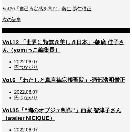
Vol.20「自己肯定感を育む」藤生 義仁僧正
次の記事
関連記事
Vol.12 「世界に類無き美しき日本」-朝廣 佳子さ
ん（yomiっこ編集長）
2022.06.07
円つながり
Vol.6 「わたしと真言律宗根聖院」-酒部浩明僧正
2022.06.07
円つながり
Vol.35「“陶のオブジェ制作”」西家 智津子さん
（atelier NICIQUE）
2022.06.07