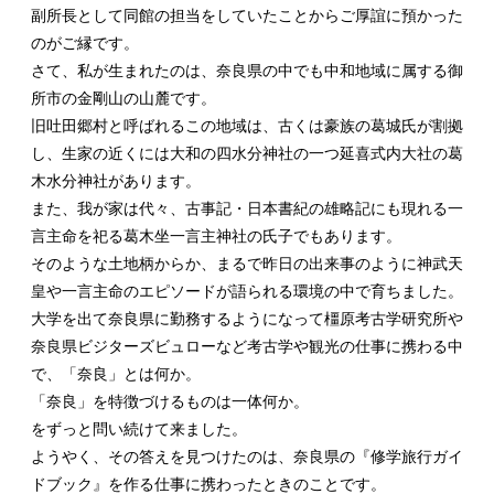
副所長として同館の担当をしていたことからご厚誼に預かった
のがご縁です。
さて、私が生まれたのは、奈良県の中でも中和地域に属する御
所市の金剛山の山麓です。
旧吐田郷村と呼ばれるこの地域は、古くは豪族の葛城氏が割拠
し、生家の近くには大和の四水分神社の一つ延喜式内大社の葛
木水分神社があります。
また、我が家は代々、古事記・日本書紀の雄略記にも現れる一
言主命を祀る葛木坐一言主神社の氏子でもあります。
そのような土地柄からか、まるで昨日の出来事のように神武天
皇や一言主命のエピソードが語られる環境の中で育ちました。
大学を出て奈良県に勤務するようになって橿原考古学研究所や
奈良県ビジターズビュローなど考古学や観光の仕事に携わる中
で、「奈良」とは何か。
「奈良」を特徴づけるものは一体何か。
をずっと問い続けて来ました。
ようやく、その答えを見つけたのは、奈良県の『修学旅行ガイ
ドブック』を作る仕事に携わったときのことです。