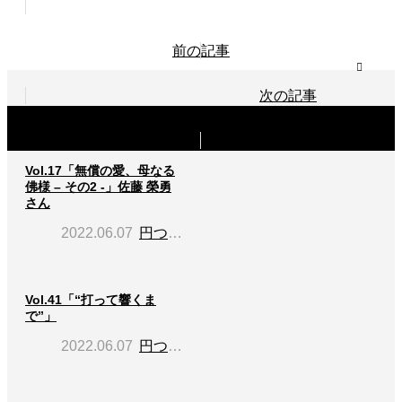
前の記事
次の記事
関連記事
Vol.17「無償の愛、母なる
佛様 – その2 -」佐藤 榮勇
さん
2022.06.07
円つながり
Vol.41「“打って響くま
で”」
2022.06.07
円つながり