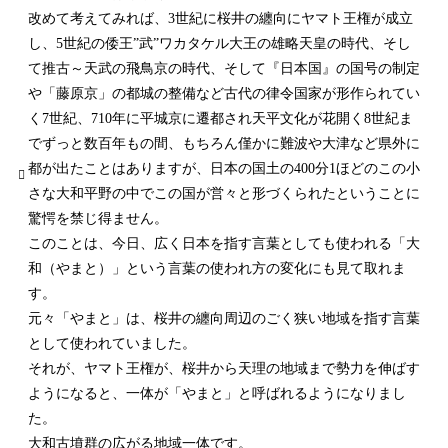
改めて考えてみれば、3世紀に桜井の纏向にヤマト王権が成立
し、5世紀の倭王”武”ワカタケル大王の雄略天皇の時代、そし
て推古～天武の飛鳥京の時代、そして『日本国』の国号の制定
や「藤原京」の都城の整備など古代の律令国家が形作られてい
く7世紀、710年に平城京に遷都され天平文化が花開く8世紀ま
でずっと数百年もの間、もちろん僅かに難波や大津など県外に
都が出たことはありますが、日本の国土の400分1ほどのこの小
さな大和平野の中でこの国が営々と形づくられたということに
驚愕を禁じ得ません。
このことは、今日、広く日本を指す言葉としても使われる「大
和（やまと）」という言葉の使われ方の変化にも見て取れま
す。
元々「やまと」は、桜井の纏向周辺のごく狭い地域を指す言葉
として使われていました。
それが、ヤマト王権が、桜井から天理の地域まで勢力を伸ばす
ようになると、一体が「やまと」と呼ばれるようになりまし
た。
大和古墳群の広がる地域一体です。