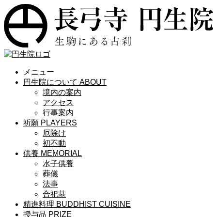
メニュー
円生院について
ABOUT
境内の案内
アクセス
行事案内
祈願
PLAYERS
厄除け
初不動
供養
MEMORIAL
水子供養
葬儀
法事
合祀墓
精進料理
BUDDHIST CUISINE
授与品
PRIZE