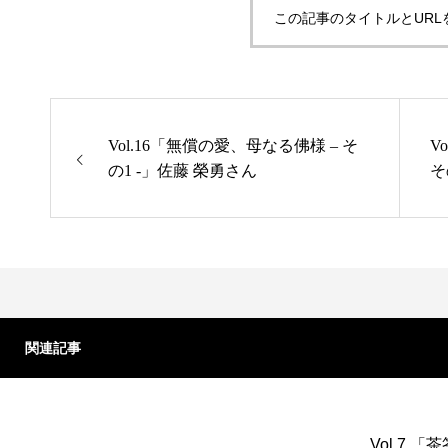
この記事のタイトルとURL
Vol.16「無償の愛、母なる佛様 – そ
V
の1 -」佐藤 榮勇さん
そ
関連記事
Vol.7 