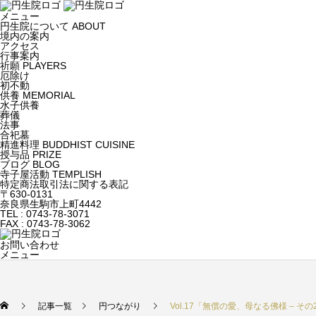
メニュー
円生院について
ABOUT
境内の案内
アクセス
行事案内
祈願
PLAYERS
厄除け
初不動
供養
MEMORIAL
水子供養
葬儀
法事
合祀墓
精進料理
BUDDHIST CUISINE
授与品
PRIZE
ブログ
BLOG
寺子屋活動
TEMPLISH
特定商法取引法に関する表記
〒630-0131
奈良県生駒市上町4442
TEL : 0743-78-3071
FAX : 0743-78-3062
お問い合わせ
メニュー
記事一覧
円つながり
Vol.17「無償の愛、母なる佛様 – その