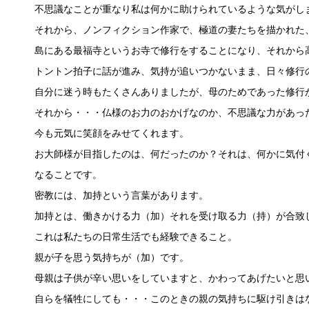
不思議なことが重なり私は何かに助けられているような気がし
それから、ノンフィクション作家で、極道の妻たちを描かれた
島にある最福寺というお寺で修行をすることになり、それから
トントン拍子に話が進み、気持が追いつかないまま、日々修行
自分に迷う時もたくさんありましたが、母のためであった修行
それから・・・仏様のお力のおかげなのか、不思議な力があっ
今も元気に笑顔をみせてくれます。
お大師様が目指したのは、何だったのか？それは、何かに気付
なることです。
密教には、加持という言葉があります。
加持とは、働きかける力（加）それを受け取る力（持）が合致
これは私たちの日常生活でも経験できること。
親が子を思う気持ちが（加）です。
母親は子供が辛い思いをしていますと、かわってあげたいと思
自らを犠牲にしても・・・このときの親の気持ちに駆け引きは