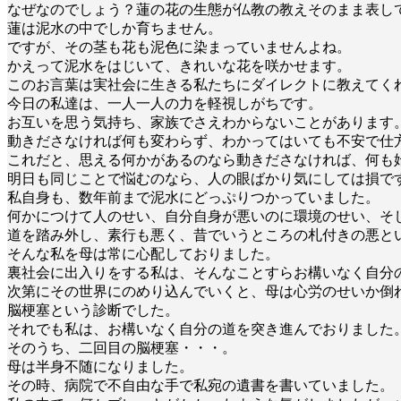
なぜなのでしょう？蓮の花の生態が仏教の教えそのまま表し
蓮は泥水の中でしか育ちません。
ですが、その茎も花も泥色に染まっていませんよね。
かえって泥水をはじいて、きれいな花を咲かせます。
このお言葉は実社会に生きる私たちにダイレクトに教えてく
今日の私達は、一人一人の力を軽視しがちです。
お互いを思う気持ち、家族でさえわからないことがあります
動きださなければ何も変わらず、わかってはいても不安で仕
これだと、思える何かがあるのなら動きださなければ、何も
明日も同じことで悩むのなら、人の眼ばかり気にしては損で
私自身も、数年前まで泥水にどっぷりつかっていました。
何かにつけて人のせい、自分自身が悪いのに環境のせい、そ
道を踏み外し、素行も悪く、昔でいうところの札付きの悪と
そんな私を母は常に心配しておりました。
裏社会に出入りをする私は、そんなことすらお構いなく自分
次第にその世界にのめり込んでいくと、母は心労のせいか倒
脳梗塞という診断でした。
それでも私は、お構いなく自分の道を突き進んでおりました
そのうち、二回目の脳梗塞・・・。
母は半身不随になりました。
その時、病院で不自由な手で私宛の遺書を書いていました。