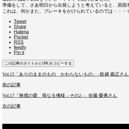
準備をして、さあ明日から出発しようと考えていると、原因
これは、何かまた、ブレーキをかけられているのでは・・・
Tweet
Share
Hatena
Pocket
RSS
feedly
Pin it
この記事のタイトルとURLをコピーする
Vol.15「ありのままのもの かわらないもの」- 舩越 義正さん
前の記事
Vol.17「無償の愛、母なる佛様 – その2 -」佐藤 榮勇さん
次の記事
関連記事