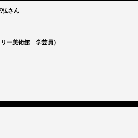
 充弘さん
ントリー美術館 学芸員）