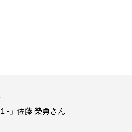
ん
の1 -」佐藤 榮勇さん