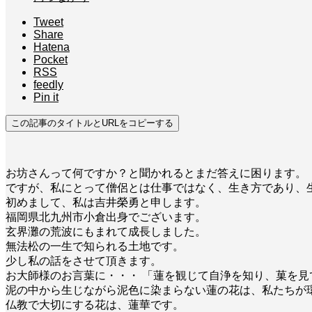
Tweet
Share
Hatena
Pocket
RSS
feedly
Pin it
この記事のタイトルとURLをコピーする
お坊さんって何ですか？と聞かれるとまだ答えに困ります。
ですが、私にとって僧侶とは仕事ではなく、生き方であり、
初めまして、私は吉井榮勇と申します。
福岡県北九州市小倉出身でございます。
玄界灘の荒波にもまれて成長しました。
無法松の一生で知られる土地です。
少し私の話をさせて頂きます。
お大師様のお言葉に・・・ 「蓮を観じて自浄を知り、菓を見
泥の中から生じながら泥色に染まらない蓮の花は、私たちが
仏教で大切にする花は、蓮華です。