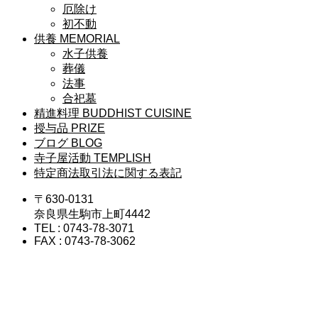
厄除け
初不動
供養
MEMORIAL
水子供養
葬儀
法事
合祀墓
精進料理
BUDDHIST CUISINE
授与品
PRIZE
ブログ
BLOG
寺子屋活動
TEMPLISH
特定商法取引法に関する表記
〒630-0131
奈良県生駒市上町4442
TEL : 0743-78-3071
FAX : 0743-78-3062