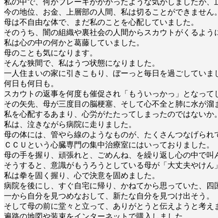
私の中で、何かブレーキがかかったような気がしましたが、
今の地位、お金、上層部の人間、私は切ることができません
母は不自由な体で、まだ私のことを心配していました。
そのうち、闇の組織や裏社会の人間からスカウトがくるよう
私は心の中の何かと葛藤していました。
母のことも気になります。
そんな狭間で、私はうつ状態になりました。
一人住まいの家に引きこもり、ぼーっと毎日を過ごしていま
何日も何日も。
スカウトの返事を何度も催促され「もういっかっ」となって
その矢先、母が三度目の脳梗塞、そして心不全と肺に水が溜
私を心配するあまり、心労がたたってしまったのではないか
私は、泣きながら病院に走りました。
母の体には、管やら線のようなものが、たくさんつなげられ
ＣＣＵという心臓専門の集中治療室にはいっておりました。
母の手を握り、頑張れと、ごめんね、を繰り返し心の中で叫
そうすると、意識がもうろうとしている母が「大丈夫やけん
私は拳を固く握り、心で決意を固めました。
病院を後にし、すぐ自宅に帰り、かねてから思っていた、四
一から自分を見つめなおして、新たな自分を見つけ出そう。
そして母の前に堂々と立って、ありがとうと伝えようと考え
遍路の地図や装束をインターネットで購入しました。