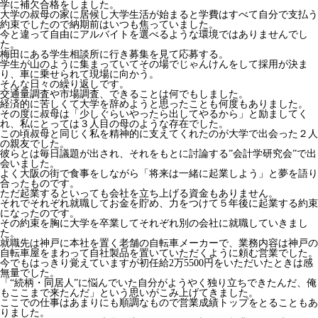
学に補欠合格をしました。
大学の叔母の家に居候し大学生活が始まると学費はすべて自分で支払う
約束でしたので納期前はいつも焦っていました。
今と違って自由にアルバイトを選べるような環境ではありませんでし
た。
梅田にある学生相談所に行き募集を見て応募する。
学生が山のように集まっていてその場でじゃんけんをして採用が決ま
り、車に乗せられて現場に向かう。
そんな日々の繰り返しです。
交通量調査や市場調査、できることは何でもしました。
経済的に苦しくて大学を辞めようと思ったことも何度もありました。
その度に叔母は「少しぐらいやったら出してやるから」と励ましてく
れ、私にとっては３人目の母のような存在でした。
この頃叔母と同じく私を精神的に支えてくれたのが大学で出会った２人
の親友でした。
彼らとは毎日議題が出され、それをもとに討論する”会計学研究会”で出
会いました。
よく大阪の街で食事をしながら「将来は一緒に起業しよう」と夢を語り
合ったものです。
ただ起業するといっても会社を立ち上げる資金もありません。
それでそれぞれ就職してお金を貯め、力をつけて５年後に起業する約束
になったのです。
その約束を胸に大学を卒業してそれぞれ別の会社に就職していきまし
た。
就職先は神戸に本社を置く老舗の自転車メーカーで、業務内容は神戸の
自転車屋をまわって自社製品を置いていただくように頼む営業でした。
今でもはっきり覚えていますが初任給2万5500円をいただいたときは感
無量でした。
「“続柄・同居人”に悩んでいた自分がようやく独り立ちできたんだ、俺
もここまで来たんだ」という思いがこみ上げてきました。
ここでの仕事はあまりにも順調なもので営業成績トップをとることもあ
りました。