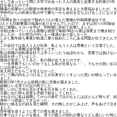
そしてあっという間に大学で出会った２人の親友と起業する約束の5年
目を迎えたのです。
職場の先輩からの慰留や将来性の安定を考えると大変悩みましたが、大
学時代からの約束が私の中で勝ち一から会社を立ち上げることになりま
した。
5年間を別々の会社で勤めた3人が選んだ業種が印刷商事会社です。
3人とも印刷事業の知識がありませんでしたので、まずは別々の印刷会
社に就職しイロハを学び、同時期に辞めて起業しました。
当初は食べていくのも困難な状態で毎朝7時から夜は深夜まで働き続け
ましたが、その苦労の中にも一体感があり楽しかった。
しかし数年経ち事業が軌道に乗り始めたころにある問題が出てきたんで
す。
この会社では友人１人が社長、私ともう１人は専務という立場でした。
といっても実際は皆営業マンです。
私は前職の自転車会社で上手くいったうぬぼれから、営業では負けない
自信を持っていました。
業績が安定してくると、私の我が出てきたのです。
「一生専務でもいいのか？もしも私が社長なら・・」でもその思いを口
には出来なかった。
友人同士だからこそ言えなかった。
そして胸の内をぶつけることが出来ずにくすぶった思いが積もっていき
ました。
昭和53年7月そんな状態の私に悲報が届きました。
故郷にいる育ての父の死でした。
貧しいのに文句も言わず私を引き取ってくれた。
大阪に出た時も何度も手紙で励ましてくれた。
それなのに私は就職してからの多忙で父のもとにはほとんど帰らず、結
局何一つ恩返しできなかった。
静かに眠る父の顔を見た瞬間、その悔しさがこみ上げ、声をあげて泣き
ました。
翌年後を追うように育ての母も逝きました。
仕事ではストレスを抱え、育ての親との別れが重なりどん底にいた時に