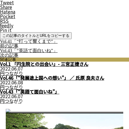
Tweet
Share
Hatena
Pocket
RSS
feedly
Pin it
この記事のタイトルとURLをコピーする
Vol.41「“打って響くまで”」
前の記事
Vol.43「“英語て面白いね”」
次の記事
関連記事
Vol.1 「円生院との出会い」- 三宮正捷さん
2022.06.07
円つながり
Vol.46「“発展途上国への想い”」 ／ 氏原 良夫さん
2022.06.08
円つながり
Vol.43「“英語て面白いね”」
2022.06.07
円つながり
アクセス情報
詳しく見る