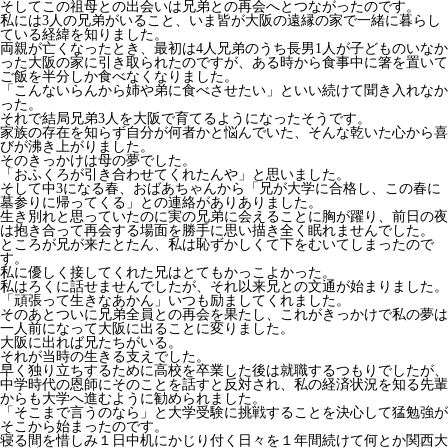
そしてこの祖母との出会いは兄弟との再会へとつながったのです。
私には3人の兄弟がいること、いま皆が大阪の遠縁の家で一緒に暮らし
ている経緯を知りました。
両親が亡くなったとき、最初は4人兄弟のうち長男1人が子どものいなか
った大阪の家に引き取られたのですが、ある時から食事中に箸を置いて
ご飯を半分しか食べなくなりました。
「こんないらんから姉や弟に食べさせたい」といい続けて聞き入れなか
った。
それで結局兄弟3人を大阪で育てるようになったそうです。
家族の存在を知らず自分が何者かと悩んでいた、そんな乾いた心から喜
びが沸き上がりました。
そのきっかけは母の夢でした。
「おふくろが引き合わせてくれたんや」と思いました。
そして中3になる春、おばあちゃんから「兄が大学に合格し、この春に
墓参りに帰ってくる」との連絡がありありました。
生き別れと思っていたのに実の兄弟に会えることに胸が躍り、前日の夜
は抱き合って再会する場面を勝手に思い描き全く眠れませんでした。
ところが兄が来たとたん、私は恥ずかしくて下をむいてしまったので
す。
私に優しく接してくれた兄はとてもかっこよかった。
私はろくに話せませんでしたが、それ以来兄との文通が始まりました。
「頑張って生きなあかん」いつも励ましてくれました。
そのあとついに兄弟全員との再会を果たし、これがきっかけで私の夢は
一人前になって大阪に出ることに変りました。
大阪に出れば兄たちがいる。
それが当時の生きる支えでした。
早く独り立ちするために高校を卒業した後は就職するつもりでしたが、
中学時代の恩師にそのことを話すと反対され、私の経済状況を知る先輩
からも大学へ進むように勧められました。
「そこまで言うのなら」と大学受験に挑戦することを決心して猛勉強が
そこから始まったのです。
寝る間を惜しみ１日中机にかじり付く日々を１年間続けて何とか関西大