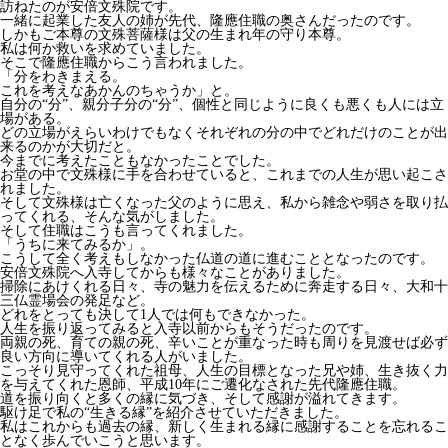
訪ねたのが安倍文殊院です。
一緒に起業した友人の姉が先代、隆應住職の奥さんだったのです。
しかもご本尊の文殊菩薩様は父の生まれ年の守り本尊。
私は何か救いを求めていました。
そこで隆應住職からこう言われました。
「分をわきまえる。
これを考えなあかんのちゃうか」と。
自分の“分”、親分子分の“分”、個性と同じように良くも悪くも人には立
場がある。
どの立場がえらいわけでもなくそれぞれの分の中でどれだけのことが出
来るのかが大切だと。
今までに考えたこともなかったことでした。
お堂の中で文殊様に手を合わせていると、これまでの人生が思い起こさ
れました。
そして文殊様は亡くなった父のように思え、私から雑念や弱さを取り払
ってくれる、そんな気がしました。
そして住職はこうも言ってくれました。
「うちに来てみるか」。
こうして全く考えもしなかった仏道の道に進むこととなったのです。
安倍文殊院へ入寺してからも様々なことがありました。
掃除にあけくれる日々、寺の魅力を伝えるために奔走する日々、大和十
三仏霊場会の発足など。
どれをとっても決して1人では何もできなかった。
人生を振り返ってみると入寺以前からもそうだったのです。
両親の死、育ての親の死、辛いことが重なった時も周りを見渡せば必ず
良い方向に導いてくれる人がいました。
こっそり見守ってくれた祖母、人生の目標となった兄や姉、生き抜く力
を与えてくれた恩師、平成10年にご遷化なされた先代隆應住職。
道を振り向くと多くの縁に気づき、そして感謝が溢れてきます。
駆け足で私の“生きる縁”を紹介させていただきました。
私はこれからも過去の縁、新しく生まれる縁に感謝することを忘れるこ
となく歩んでいこうと思います。