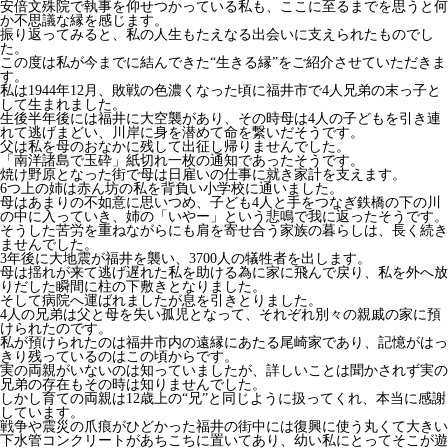
安倍文殊院で執事を仰せつかっている私も、ここに至るまでを思うと何
か不思議な縁を感じます。
振り返ってみると、私の人生もたえなる出会いに支えられたものでし
た。
この度は私が今までに結んできた“生きる縁”をご紹介させていただきま
す。
私は1944年12月、敗戦の色濃くなった頃に福井市で4人兄弟の末っ子と
して生まれました。
生後半年後には福井に大空襲があり、その時母は4人の子どもを引き連
れて逃げまどい、川岸に身を潜めて命を繋いだそうです。
父は私を母のおなかに残して出征し帰りませんでした。
「南洋諸島で玉砕」紙切れ一枚の通知であったそうです。
焼け野原となった街で母は日雇いの仕事に就き家計を支えます。
6つ上の姉は赤ん坊の私を背負い小学校に通いました。
母はあまりの不如意に思いつめ、子ども4人と手をつなぎ鉄橋の下の川
の中に入っていき、姉の「いやー」という悲鳴で我に返ったそうです。
そうした苦労を重ねながらにも肩を寄せ合う家族の暮らしは、長く続き
ませんでした。
3年後に大地震が福井を襲い、3700人の犠牲者を出します。
母は揺れが来て逃げ遅れた私を助ける為に家に飛んで戻り、私を外へ放
りだした瞬間に柱の下敷きとなりました。
そして病院へ運ばれましたが息を引きとりました。
4人の兄弟は父と母を失い孤児となって、それぞれ別々の親戚の家に預
けられたのです。
私が預けられたのは福井市内の遠縁にあたる尾崎家であり、記憶がはっ
きり残っているのはこの頃からです。
実の両親がいないのは知っていましたが、詳しいことは聞かされず実の
兄弟の存在もその時は知りませんでした。
しかし育ての両親は12歳上の“兄”と同じように扱ってくれ、本当に感謝
しています。
戦争や震災の爪痕がひどかった福井の街中には復興に使う丸くて大きい
下水管コンクリートがあちこちに置いてあり、幼い私にとってそこが遊