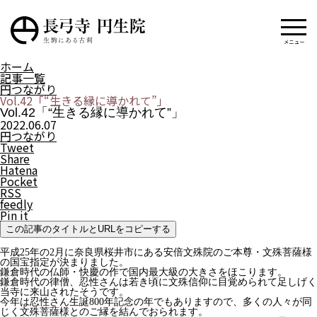
メニュー
ホーム
記事一覧
円つながり
Vol.42「“生きる縁に導かれて”」
Vol.42「“生きる縁に導かれて”」
2022.06.07
円つながり
Tweet
Share
Hatena
Pocket
RSS
feedly
Pin it
この記事のタイトルとURLをコピーする
平成25年の2月に奈良県桜井市にある安倍文殊院のご本尊・文殊菩薩様
の国宝指定が決まりました。
鎌倉時代の仏師・快慶の作で国内最大級の大きさをほこります。
鎌倉時代の律僧、忍性さんは若き頃に文殊信仰に目覚められて足しげく
当寺に来山されたそうです。
今年は忍性さん生誕800年記念の年でもありますので、多くの人々が同
じく文殊菩薩様とのご縁を結んでおられます。