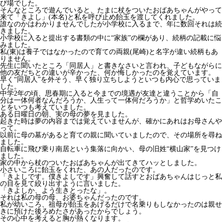
び場でした。
そんなところで遊んでいると、たまに杖をついたおばあちゃんがやって
来て「きよし」(本名)と私を呼び止め飴玉を渡してくれました。
誰なのかはわかりませんでしたが小学校に入るまで、年に数回それは続
きました。
小学校に入ると提出する書類の中に“家族”の欄があり、続柄の記載に悩
みました。
私(東)は養子ではなかったので育ての両親(尾崎)と名字が違い続柄もあ
りません。
先生に聞いたところ「同居人」と書きなさいと言われ、子どもながらに
他の友だちとの違いが辛かった、何か悔しかったのを覚えています。
早く“同居人”を外そう、早く独り立ちしようといつも内心で思っていま
した。
中学2年の頃、思春期に入ると今までの境遇が友達と違うことから「自
分は一体何者なんだろうか、人生って一体何だろうか」と哲学めいたこ
とをいつも考えていました。
ある日曜日の朝、実の母の夢を見ました。
起きた時は夢の内容までは覚えていませんが、確かにあれはお母さんや
って。
以前に母の墓があると育ての親に聞いていましたので、その場所を尋ね
ました。
自転車に飛び乗り南居という集落に向かい、母の旧姓“横山家”を見つけ
ました。
家の中から杖のついたおばあちゃんが出てきてハッとしました。
小さいころに飴玉をくれた、あの人だったのです。
「きよしです。僕きよしです」興奮して話すとおばあちゃんはじっと私
の目を見て絞り出すように言いました。
「きよしか、よう生きとったな」。
それは私の母の母、お婆ちゃんだったのです。
私が幼いころ、祖母が飴玉をあげるだけで名乗りもしなかったのは親せ
きに預けた後ろめたさがあったからでしょう。
その心中を考えると胸が熱くなります。