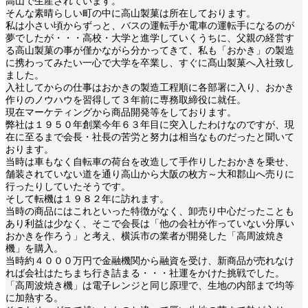
高山で生産されています。
そんな素晴らしい町の中に高山製菓は所在しております。
私は小さい頃からずっと、バスの運転手か電車の運転手になるのが
夢でしたが・・・高校・大学と進学していくうちに、父親の経営す
る高山製菓の事が僅かながら分かってきて、私も「おかき」の製造
に携わってみたい一心で大学を卒業し、すぐに髙山製菓へ入社致し
ました。
入社してからの仕事はおかきの製造工程順に各部署に入り、おかき
作りのノウハウを習得して３年前に専務取締役に就任。
現在マーケティングから商品開発等をしております。
弊社は１９５０年創業今年６３年目に突入したわけなのですが、現
在に至るまで会長・社長の苦労と努力は相当なものだったと聞いて
おります。
当時は車もなく自転車の荷台を改造して手作りしたおかきを乗せ、
舗装されていない道を通り高山から大阪の枚方～大和郡山へ売りに
行ったりしていたそうです。
そして転機は１９８２年に訪れます。
当時の商品にはこれといった特徴がなく、卸売り中心だったことも
あり利益は少なく、そこで会長は「他の会社が作っていない分厚い
おかきを作ろう」と考え、横浜市の業者が開発した「高周波焼き
機」を購入。
当時約４０００万円で金融機関から融資を受け、新商品が売れなけ
れば会社はたちまち行き詰まる・・・社運をかけた挑戦でした。
「高周波焼き機」は電子レンジと同じ原理で、生地の内部まで均等
に加熱する。