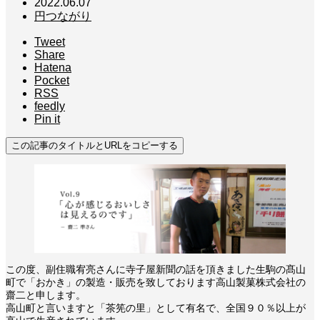
2022.06.07
円つながり
Tweet
Share
Hatena
Pocket
RSS
feedly
Pin it
この記事のタイトルとURLをコピーする
この度、副住職宥亮さんに寺子屋新聞の話を頂きました生駒の髙山
町で「おかき」の製造・販売を致しております高山製菓株式会社の
齋二と申します。
高山町と言いますと「茶筅の里」として有名で、全国９０％以上が