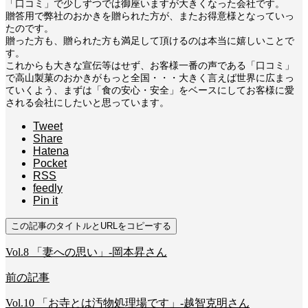
「口コミ」で少しずつでは御座いますが大きくなった会社です。
贈答用で弊社のおかきを贈られた方が、またお得意様となっていっ
たのです。
贈った方も、贈られた方も満足して頂けるのは本当に嬉しいことで
す。
これからも大きな宣伝等はせず、お客様一番の声である「口コミ」
で高山製菓のおかきがもっと全国・・・大きく言えば世界に広まっ
ていくよう、まずは「食の安心・安全」をベースにしてお客様に愛
される会社にしたいと思っています。
Tweet
Share
Hatena
Pocket
RSS
feedly
Pin it
この記事のタイトルとURLをコピーする
Vol.8 「妻への思い」-岡本昇さん
前の記事
Vol.10 「お寺とは汚物処理場です」-越智克明さん