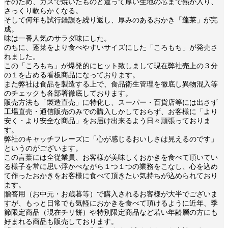
そのため、ガスで焼いたものと違って厚い生地の芯まで熱が入り、
さっくり軟らかくなる。
そして何年も試行錯誤を繰り返し、厚みのあるおかき「蓬莱」が完
成。
味は一番人気のサラダ味にした。
のちに、蓬莱をより食べやすいサイズにした「ころもち」が発売さ
れました。
この「ころもち」が爆発的にヒット致しまして現在弊社売上の３分
の１を占める看板商品になっております。
また弊社は食品を製造する上で、食品衛生管理を徹底し異物混入等
のチェックも各部署徹底しております。
販売方法も「製造直売」に特化し、スーパー・百貨店等には出さず
工場直売・通信販売のみでの購入しかしておらず、お客様に「より
安く・より安全な商品」をお届け出来るよう日々頑張っておりま
す。
弊社のキャッチフレーズに「心が感じるおいしさは見えるのです」
というのがございます。
この言葉には全従業員、お客様が美味しくおかきを食べて頂いてい
る様子を常に思い浮かべながら１つ１つの業務をこなし、心を込め
て作ったおかきをお客様に食べて頂きたい気持ちが込められており
ます。
贈答用（お中元・お歳暮等）で購入されるお客様が大半でございま
すが、もっと日常でも気軽におかきを食べて頂けるように近年、季
節限定商品（現在チリ餅）や特別限定商品など若い年齢層の方にも
好まれる商品も販売しております。