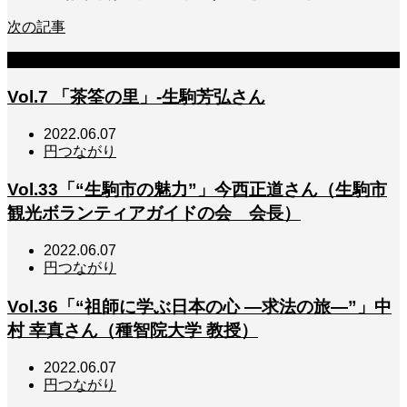
次の記事
関連記事
Vol.7 「茶筌の里」-生駒芳弘さん
2022.06.07
円つながり
Vol.33「“生駒市の魅力”」今西正道さん（生駒市
観光ボランティアガイドの会 会長）
2022.06.07
円つながり
Vol.36「“祖師に学ぶ日本の心 ―求法の旅―”」中
村 幸真さん（種智院大学 教授）
2022.06.07
円つながり