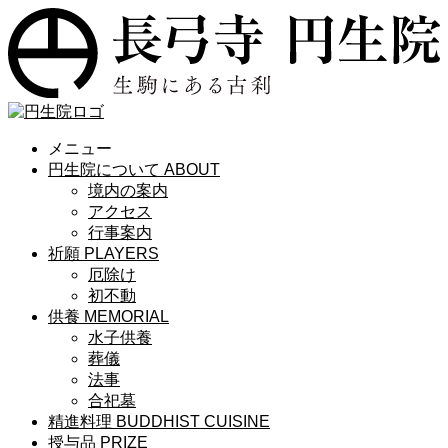
メニュー
円生院について
ABOUT
境内の案内
アクセス
行事案内
祈願
PLAYERS
厄除け
初不動
供養
MEMORIAL
水子供養
葬儀
法事
合祀墓
精進料理
BUDDHIST CUISINE
授与品
PRIZE