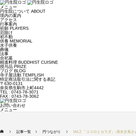
メニュー
円生院について
ABOUT
境内の案内
アクセス
行事案内
祈願
PLAYERS
厄除け
初不動
供養
MEMORIAL
水子供養
葬儀
法事
合祀墓
精進料理
BUDDHIST CUISINE
授与品
PRIZE
ブログ
BLOG
寺子屋活動
TEMPLISH
特定商法取引法に関する表記
〒630-0131
奈良県生駒市上町4442
TEL : 0743-78-3071
FAX : 0743-78-3062
お問い合わせ
メニュー
記事一覧
円つながり
Vol.2 「ココロとカラダ」-清水文美さ