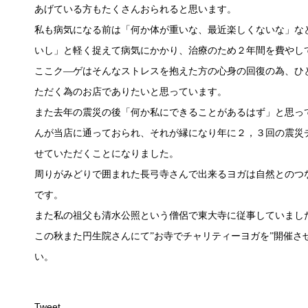
あげている方もたくさんおられると思います。
私も病気になる前は「何か体が重いな、最近楽しくないな」な
いし」と軽く捉えて病気にかかり、治療のため２年間を費やし
ここク―ゲはそんなストレスを抱えた方の心身の回復の為、ひ
ただく為のお店でありたいと思っています。
また去年の震災の後「何か私にできることがあるはず」と思っ
んが当店に通っておられ、それが縁になり年に２，３回の震災
せていただくことになりました。
周りがみどりで囲まれた長弓寺さんで出来るヨガは自然とのつ
です。
また私の祖父も清水公照という僧侶で東大寺に従事していまし
この秋また円生院さんにて”お寺でチャリティーヨガを”開催さ
い。
Tweet