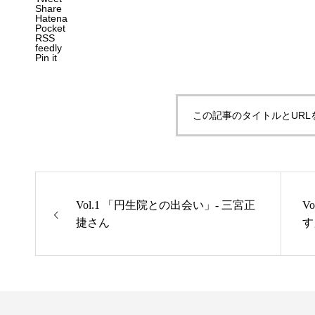
Share
Hatena
Pocket
RSS
feedly
Pin it
この記事のタイトルとURL
Vol.1 「円生院との出会い」- 三宮正
V
捷さん
す