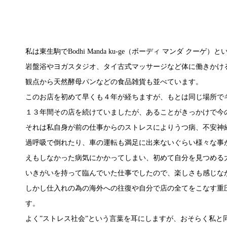
私は東生駒でBodhi Manda ku‐ge（ボーディ マンダ ク
岩盤浴やヨガスタジオ、タイ古式マッサージなど体に働きかける”
観点から天然酵母パンなどの食品雑貨も並べています。
このお店を初めて早くも４年が経ちますが、もとは同じ場所で
１３年間その店を続けていましたが、あることがきっかけで今
それは私自身が前の仕事からのストレスによりうつ病、不安神
過呼吸で倒れたり、車の運転も満足に出来ないぐらい様々な事
えもしなかった病気にかかってしまい、初めて自分を見つめる
いきがいを持って臨んでいた仕事でしたので、楽しさも感じな
しかし仕入れの為の海外への往復や自分で店の全てをこなす重
す。
よく”ストレス社会”という言葉を耳にしますが、おそらく私と