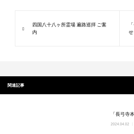
四国八十八ヶ所霊場 遍路巡拝 ご案
「
内
せ
関連記事
「長弓寺
2024.04.02