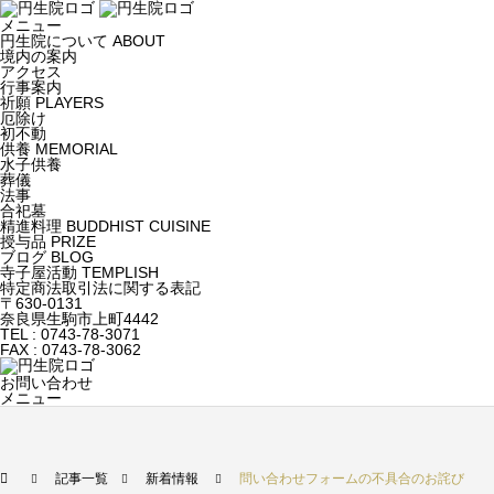
メニュー
円生院について
ABOUT
境内の案内
アクセス
行事案内
祈願
PLAYERS
厄除け
初不動
供養
MEMORIAL
水子供養
葬儀
法事
合祀墓
精進料理
BUDDHIST CUISINE
授与品
PRIZE
ブログ
BLOG
寺子屋活動
TEMPLISH
特定商法取引法に関する表記
〒630-0131
奈良県生駒市上町4442
TEL : 0743-78-3071
FAX : 0743-78-3062
お問い合わせ
メニュー
記事一覧
新着情報
問い合わせフォームの不具合のお詫び