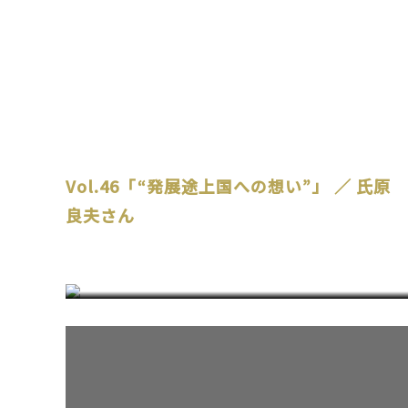
Vol.46「“発展途上国への想い”」 ／ 氏原
良夫さん
アクセス情報