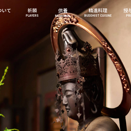
ついて
祈願
供養
精進料理
授
PLAYERS
BUDDHIST CUISINE
PR
MEMORIAL