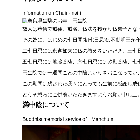
Information on Chuin-mairi
故人は葬儀で戒律、戒名、仏法を授かり仏弟子とな
その為に、はじめの七日間(初七日忌)は不動明王
二七日忌には釈迦如来に仏の教えをいただき、三七
五七日忌には地蔵菩薩、六七日忌には弥勒菩薩、七
円生院では一週間ごとの中陰まいりをおこなってい
この期間は残された我々にとっても生前に感謝し成
どうぞ懇ろにご供養いただきますようお願い申し上
満中陰について
Buddhist memorial service of Manchuin