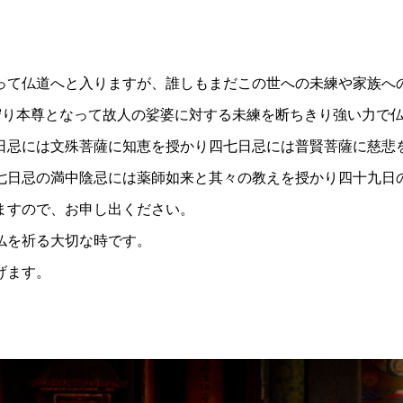
って仏道へと入りますが、誰しもまだこの世への未練や家族へ
が守り本尊となって故人の娑婆に対する未練を断ちきり強い力で
日忌には文殊菩薩に知恵を授かり四七日忌には普賢菩薩に慈悲
七日忌の満中陰忌には薬師如来と其々の教えを授かり四十九日
ますので、お申し出ください。
仏を祈る大切な時です。
げます。