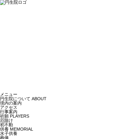
メニュー
円生院について
ABOUT
境内の案内
アクセス
行事案内
祈願
PLAYERS
厄除け
初不動
供養
MEMORIAL
水子供養
葬儀