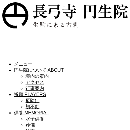
メニュー
円生院について
ABOUT
境内の案内
アクセス
行事案内
祈願
PLAYERS
厄除け
初不動
供養
MEMORIAL
水子供養
葬儀