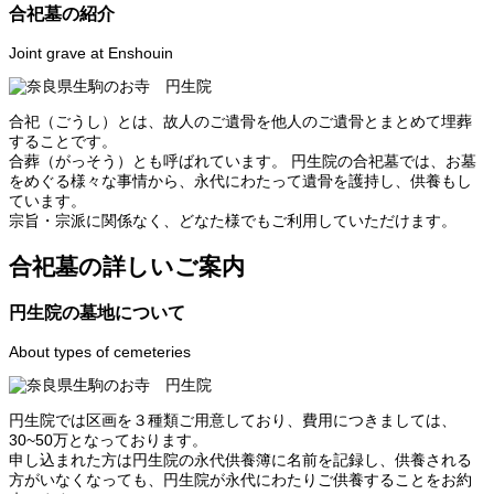
合祀墓の紹介
Joint grave at Enshouin
合祀（ごうし）とは、故人のご遺骨を他人のご遺骨とまとめて埋葬
することです。
合葬（がっそう）とも呼ばれています。 円生院の合祀墓では、お墓
をめぐる様々な事情から、永代にわたって遺骨を護持し、供養もし
ています。
宗旨・宗派に関係なく、どなた様でもご利用していただけます。
合祀墓の詳しいご案内
円生院の墓地について
About types of cemeteries
円生院では区画を３種類ご用意しており、費用につきましては、
30~50万となっております。
申し込まれた方は円生院の永代供養簿に名前を記録し、供養される
方がいなくなっても、円生院が永代にわたりご供養することをお約