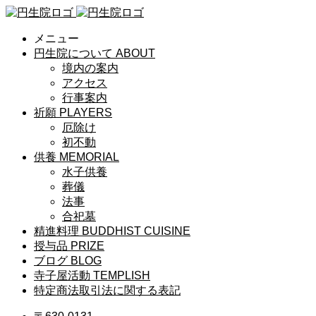
メニュー
円生院について
ABOUT
境内の案内
アクセス
行事案内
祈願
PLAYERS
厄除け
初不動
供養
MEMORIAL
水子供養
葬儀
法事
合祀墓
精進料理
BUDDHIST CUISINE
授与品
PRIZE
ブログ
BLOG
寺子屋活動
TEMPLISH
特定商法取引法に関する表記