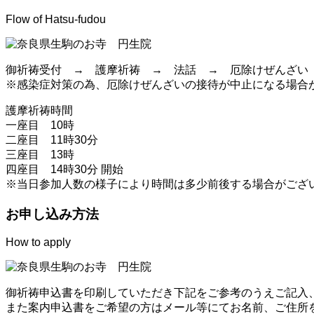
Flow of Hatsu-fudou
御祈祷受付 → 護摩祈祷 → 法話 → 厄除けぜんざい
※感染症対策の為、厄除けぜんざいの接待が中止になる場合
護摩祈祷時間
一座目 10時
二座目 11時30分
三座目 13時
四座目 14時30分 開始
※当日参加人数の様子により時間は多少前後する場合がござ
お申し込み方法
How to apply
御祈祷申込書を印刷していただき下記をご参考のうえご記入、
また案内申込書をご希望の方はメール等にてお名前、ご住所