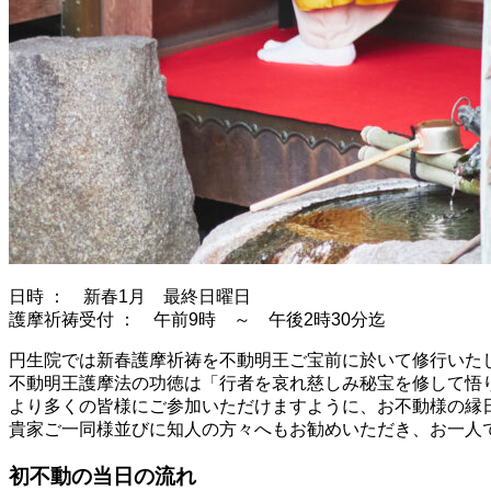
日時 ： 新春1月 最終日曜日
護摩祈祷受付 ： 午前9時 ～ 午後2時30分迄
円生院では新春護摩祈祷を不動明王ご宝前に於いて修行いた
不動明王護摩法の功徳は「行者を哀れ慈しみ秘宝を修して悟
より多くの皆様にご参加いただけますように、お不動様の縁日
貴家ご一同様並びに知人の方々へもお勧めいただき、お一人
初不動の当日の流れ