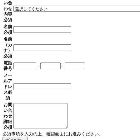
い合
わせ
内容
必須
名前
必須
名前
（カ
ナ）
必須
電話
-
-
番号
メー
ルア
ドレ
ス
必
須
お問
い合
わせ
詳細
必須
必須事項を入力の上、確認画面にお進みください。