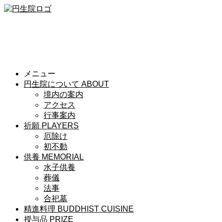
メニュー
円生院について
ABOUT
境内の案内
アクセス
行事案内
祈願
PLAYERS
厄除け
初不動
供養
MEMORIAL
水子供養
葬儀
法事
合祀墓
精進料理
BUDDHIST CUISINE
授与品
PRIZE